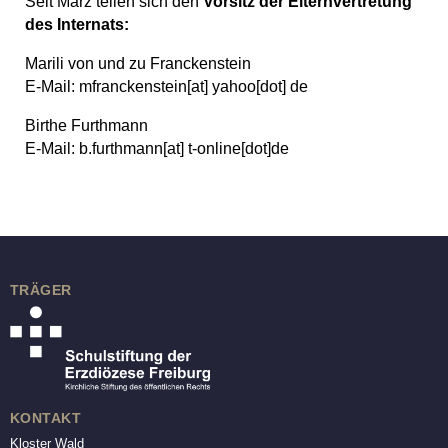
Seit März teilen sich den
Vorsitz der Elternvertretung
des Internats:
Marili von und zu Franckenstein
E-Mail:
mfranckenstein
[at]
yahoo[dot] de
Birthe Furthmann
E-Mail:
b.furthmann
[at]
t-online[dot]de
TRÄGER
KONTAKT
Kloster Wald